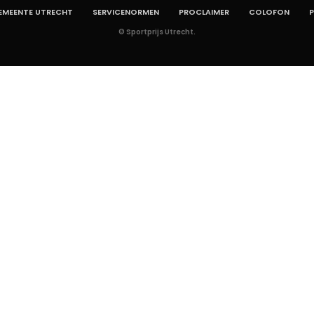
EMEENTE UTRECHT
SERVICENORMEN
PROCLAIMER
COLOFON
P
© Sportprijs Utrecht.