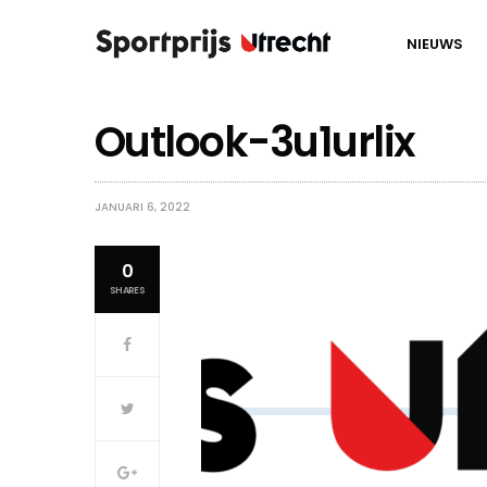
NIEUWS
Outlook-3u1urlix
JANUARI 6, 2022
0
SHARES